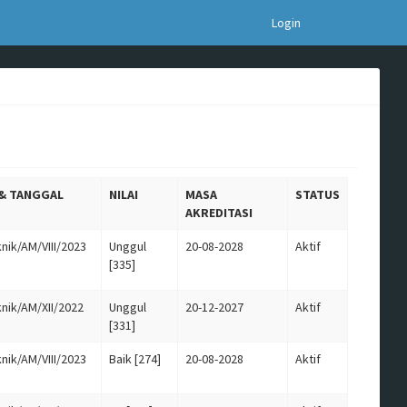
Login
 & TANGGAL
NILAI
MASA
STATUS
AKREDITASI
nik/AM/VIII/2023
Unggul
20-08-2028
Aktif
[335]
nik/AM/XII/2022
Unggul
20-12-2027
Aktif
[331]
nik/AM/VIII/2023
Baik [274]
20-08-2028
Aktif