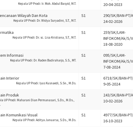
Kepala UP Prodi: Ir. Moh. Abdul Basyid, M.T.
20-04-2023
encanaan Wilayah Dan Kota
S1
290/SK/BAN-PT/A
Kepala UP Prodi: Dr. Widya Suryadini, S.T., M.T.
24-02-2026
ormatika
S1
259/SK/LAM-
Kepala UP Prodi: Dr. sc. Lisa Kristiana, S.T., M.T.
INFOKOM/Ak/S/VI
18-08-2020
tem Informasi
S1
095/SK/LAM-
Kepala UP Prodi: Dr. Raden Budiraharjo, S.S., MT.
INFOKOM/Ak/S/VI
7-08-2024
ain Interior
S1
6718/SK/BAN-PT/
Kepala UP Prodi: Iyus Kusnaedi, S.Sn., M.Ds.
9-05-2024
ain Produk
S1
243/SK/BAN-PT/A
la UP Prodi: Maharani Dian Permanasari, S.Ds., M.Ds.,
10-02-2026
.
ain Komunikasi Visual
S1
4977/SK/BAN-PT/
Kepala UP Prodi: Aditya Januarsa, S.Ds., M.Ds.
16-10-2023