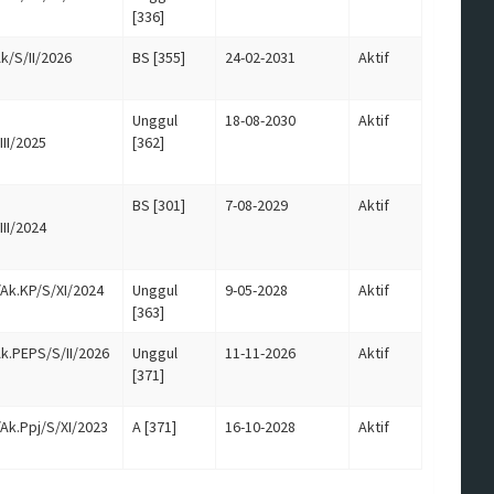
[336]
k/S/II/2026
BS [355]
24-02-2031
Aktif
Unggul
18-08-2030
Aktif
II/2025
[362]
BS [301]
7-08-2029
Aktif
II/2024
Ak.KP/S/XI/2024
Unggul
9-05-2028
Aktif
[363]
k.PEPS/S/II/2026
Unggul
11-11-2026
Aktif
[371]
Ak.Ppj/S/XI/2023
A [371]
16-10-2028
Aktif