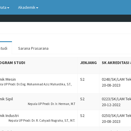
Data
Akademik
tudi
Sarana Prasarana
OGRAM STUDI
JENJANG
SK AKREDITASI
nik Mesin
S2
0248/SK/LAM Tek
la UP Prodi: Dr.Eng. Mohammad Aziz Mahardika, S.T.,
20-08-2023
ik Sipil
S2
0223/SK/LAM Tek
Kepala UP Prodi: Dr. Ir. Herman, M.T
20-12-2022
nik Industri
S2
0250/SK/LAM Tek
Kepala UP Prodi: Dr. R. Cahyadi Nugraha, S.T., M.T.
20-08-2023