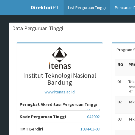
Direktori
PT
(current)
List Perguruan Tinggi
Pencarian 
Data Perguruan Tinggi
Program S
NO
PR
Institut Teknologi Nasional
Bandung
01
Tek
Kepa
www.itenas.ac.id
M.T.
02
Tekn
Peringkat Akreditasi Perguruan Tinggi
Unggul
Kode Perguruan Tinggi
042002
03
Tek
TMT Berdiri
1984-01-03