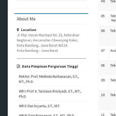
04
Tek
05
Tek
About Me
Kep
Location
06
Tekn
Jl. Khp. Hasan Mustopa No. 23, Kelurahan
Neglasari, Kecamatan Cibeunying Kaler,
Kota Bandung, Jawa Barat 40124
Kota Bandung - Jawa Barat
07
Ars
08
Tek
Data Pimpinan Perguruan Tinggi
Rektor: Prof. Meilinda Nurbanasari, S.T.,
09
Tek
M.T., Ph.D.
WR I: Prof. Ir. Tarsisius Kristyadi, S.T., M.T.,
10
Tek
Ph.D.
WR II: Dwi Aryanta, S.T., M.T.
11
Tek
WR III: Dani Rusirawan, S.T., M.T., Ph.D.