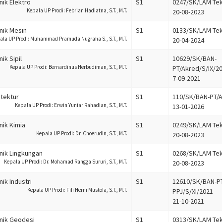
nik Elektro
S1
0247/SK/LAM Tekn
Kepala UP Prodi: Febrian Hadiatna, S.T., M.T.
20-08-2023
nik Mesin
S1
0133/SK/LAM Tek
ala UP Prodi: Muhammad Pramuda Nugraha S., S.T., M.T.
20-04-2024
ik Sipil
S1
10629/SK/BAN-
Kepala UP Prodi: Bernardinus Herbudiman, S.T., M.T.
PT/Akred/S/IX/2
7-09-2021
itektur
S1
110/SK/BAN-PT/A
Kepala UP Prodi: Erwin Yuniar Rahadian, S.T., M.T.
13-01-2026
nik Kimia
S1
0249/SK/LAM Tekn
Kepala UP Prodi: Dr. Choerudin, S.T., M.T.
20-08-2023
nik Lingkungan
S1
0268/SK/LAM Tekn
Kepala UP Prodi: Dr. Mohamad Rangga Sururi, S.T., M.T.
20-08-2023
nik Industri
S1
12610/SK/BAN-PT
Kepala UP Prodi: Fifi Herni Mustofa, S.T., M.T.
PPJ/S/XI/2021
21-10-2021
nik Geodesi
S1
0313/SK/LAM Tek